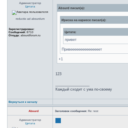
Администратор
Цитата
Absurd писал(а):
reductio ad absurdum
Ириска на кариесе писал(а):
Зарегистрирован:
Цитата:
Сообщений:
8710
Откуда:
absurdforum.ru
привет
Привееееееееееееееет
+1
123
_________________
Каждый сходит с ума по-своему
Вернуться к началу
Absurd
Заголовок сообщения:
Re: test
Администратор
Цитата