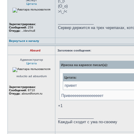
Эксперт
(\_(\
Цитата
(O_o)
>\_/<
_________________
Зарегистрирован:
Сервер держится на трех черепахах, ко
Сообщений:
259
Откуда:
../dev/null
Вернуться к началу
Absurd
Заголовок сообщения:
Администратор
Цитата
Ириска на кариесе писал(а):
reductio ad absurdum
Цитата:
привет
Зарегистрирован:
Сообщений:
8710
Откуда:
absurdforum.ru
Привееееееееееееееет
+1
_________________
Каждый сходит с ума по-своему